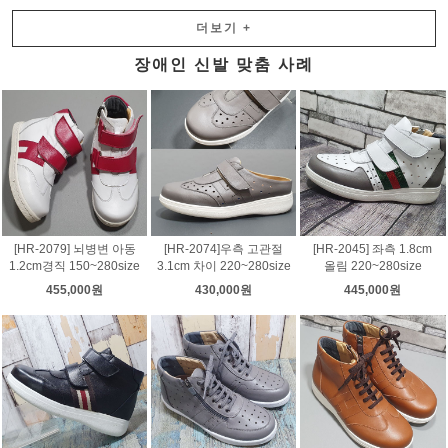
더보기
+
장애인 신발 맞춤 사례
[HR-2079] 뇌병변 아동
[HR-2074]우측 고관절
[HR-2045] 좌측 1.8cm
1.2cm경직 150~280size
3.1cm 차이 220~280size
올림 220~280size
455,000원
430,000원
445,000원