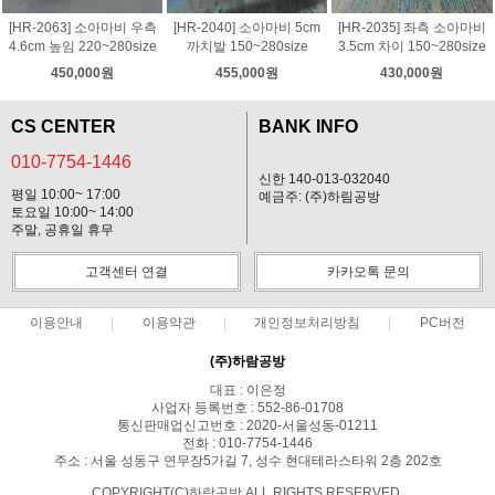
[HR-2063] 소아마비 우측
[HR-2040] 소아마비 5cm
[HR-2035] 좌측 소아마비
4.6cm 높임 220~280size
까치발 150~280size
3.5cm 차이 150~280size
450,000원
455,000원
430,000원
CS CENTER
BANK INFO
010-7754-1446
신한 140-013-032040
평일 10:00~ 17:00
예금주: (주)하림공방
토요일 10:00~ 14:00
주말, 공휴일 휴무
고객센터 연결
카카오톡 문의
이용안내
이용약관
개인정보처리방침
PC버전
(주)하람공방
대표 : 이은정
사업자 등록번호 : 552-86-01708
통신판매업신고번호 : 2020-서울성동-01211
전화 : 010-7754-1446
주소 : 서울 성동구 연무장5가길 7, 성수 현대테라스타워 2층 202호
COPYRIGHT(C)하람공방 ALL RIGHTS RESERVED.