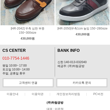
[HR-2042] 우측 심한 부종
[HR-2050]우측1cm 높임 150~280size
150~300size
430,000원
430,000원
CS CENTER
BANK INFO
010-7754-1446
신한 140-013-032040
평일 10:00~ 17:00
예금주: (주)하림공방
토요일 10:00~ 14:00
주말, 공휴일 휴무
고객센터 연결
카카오톡 문의
이용안내
이용약관
개인정보처리방침
PC버전
(주)하람공방
대표 : 이은정