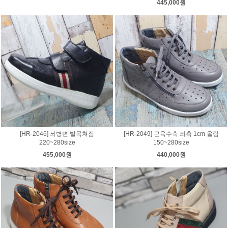
445,000원
[HR-2046] 뇌병변 발목쳐짐
[HR-2049] 근육수축 좌측 1cm 올림
220~280size
150~280size
455,000원
440,000원