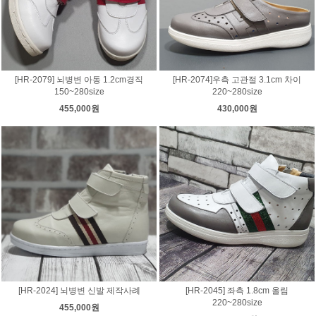
[HR-2079] 뇌병변 아동 1.2cm경직
[HR-2074]우측 고관절 3.1cm 차이
150~280size
220~280size
455,000원
430,000원
[HR-2024] 뇌병변 신발 제작사례
[HR-2045] 좌측 1.8cm 올림
220~280size
455,000원