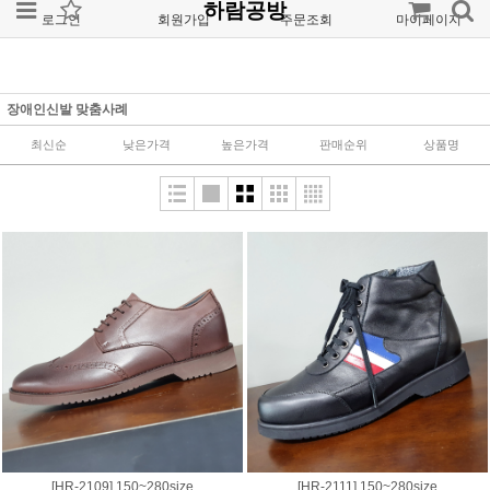
하람공방
로그인
회원가입
주문조회
마이페이지
장애인신발 맞춤사례
최신순
낮은가격
높은가격
판매순위
상품명
[HR-2109] 150~280size
[HR-2111] 150~280size