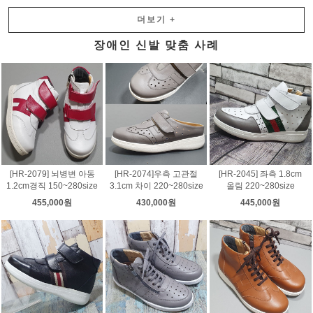
더보기
+
장애인 신발 맞춤 사례
[HR-2079] 뇌병변 아동
[HR-2074]우측 고관절
[HR-2045] 좌측 1.8cm
1.2cm경직 150~280size
3.1cm 차이 220~280size
올림 220~280size
455,000원
430,000원
445,000원