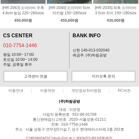
[HR-2063] 소아마비 우측
[HR-2040] 소아마비 5cm
[HR-2035] 좌측 소아마비
4.6cm 높임 220~280size
까치발 150~280size
3.5cm 차이 150~280size
450,000원
455,000원
430,000원
CS CENTER
BANK INFO
010-7754-1446
신한 140-013-032040
평일 10:00~ 17:00
예금주: (주)하림공방
토요일 10:00~ 14:00
주말, 공휴일 휴무
고객센터 연결
카카오톡 문의
이용안내
이용약관
개인정보처리방침
PC버전
(주)하람공방
대표 : 이은정
사업자 등록번호 : 552-86-01708
통신판매업신고번호 : 2020-서울성동-01211
전화 : 010-7754-1446
주소 : 서울 성동구 연무장5가길 7, 성수 현대테라스타워 2층 202호
COPYRIGHT(C)하람공방 ALL RIGHTS RESERVED.