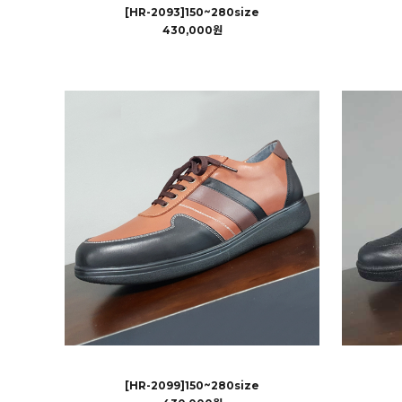
[HR-2093]150~280size
430,000원
[HR-2099]150~280size