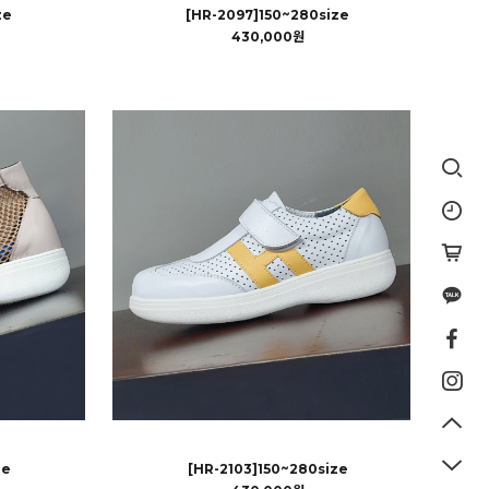
ze
[HR-2097]150~280size
430,000원
ze
[HR-2103]150~280size