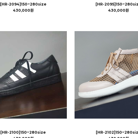
[HR-2094]150~280size
[HR-2095]150~280si
430,000원
430,000원
[HR-2100]150~280size
[HR-2102]150~280si