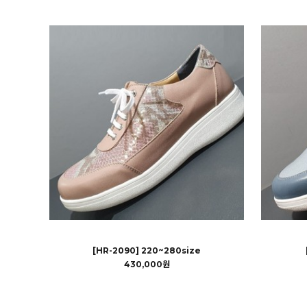
[HR-2090] 220~280size
430,000원