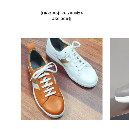
[HR-2106]150~280size
430,000원